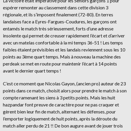
La victoire était impérative pour les Seniors garçons 1 pour
espérer remonter au classement dans cette division 3
régionale, et ils s’imposent finalement (72-80). En terres
landaises face a Eyres-Fargues-Coudures, les garçons ont
entamés le match très sérieusement, forts d’une adresse
insolente qui permet de creuser rapidement l’écart et d’arriver
avec un matelas confortable à la mi temps 36-51 ! Les temps
faibles étaient prévisibles et les landais reviennent sous les 10
points au 3ème quart temps. Mais à nouveau la machine des
perdeak se met en route pour maintenir l’écart à 14 points
avant le dernier quart temps !
C’est ce moment que Nicolas Gayon, (ancien pro) auteur de 23
points dans ce match, choisit alors pour prendre le match à son
compte ramenant les siens à 3 petits points. Mais les huit
hazpandar font preuve de caractère pour ne pas craquer et
gèrent bien leur fin de match, alternant les défenses, pour
l’emporter logiquement de huit points, après la déroute du
match aller perdu de 21 !! De bon augure avant de jouer trois