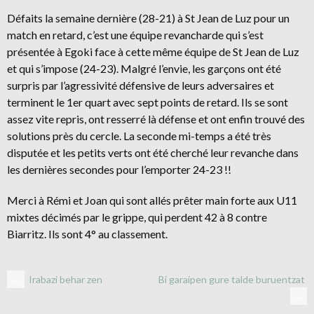
Défaits la semaine dernière (28-21) à St Jean de Luz pour un
match en retard, c’est une équipe revancharde qui s’est
présentée à Egoki face à cette même équipe de St Jean de Luz
et qui s’impose (24-23). Malgré l’envie, les garçons ont été
surpris par l’agressivité défensive de leurs adversaires et
terminent le 1er quart avec sept points de retard. Ils se sont
assez vite repris, ont resserré là défense et ont enfin trouvé des
solutions près du cercle. La seconde mi-temps a été très
disputée et les petits verts ont été cherché leur revanche dans
les dernières secondes pour l’emporter 24-23 !!
Merci à Rémi et Joan qui sont allés prêter main forte aux U11
mixtes décimés par le grippe, qui perdent 42 à 8 contre
Biarritz. Ils sont 4° au classement.
NAVIGATION
←
Irabazi behar zen
Bi garaipen gure talde buruentzat
→