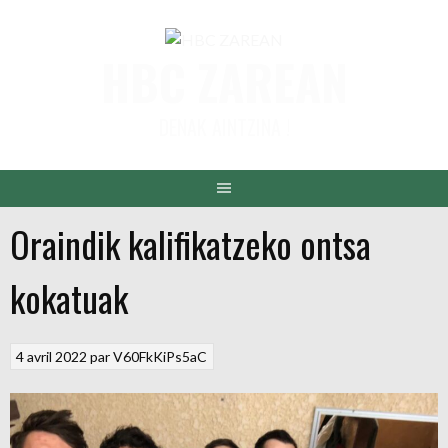
Aller
au
HBC ZAREAN
contenu
DENAK AINTZINA !
Oraindik kalifikatzeko ontsa
kokatuak
4 avril 2022
par
V60FkKiPs5aC