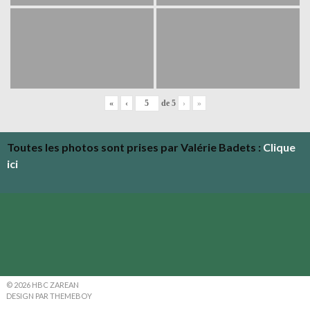
«
‹
de
5
›
»
Toutes les photos sont prises par Valérie Badets :
Clique
ici
© 2026 HBC ZAREAN
DESIGN PAR THEMEBOY