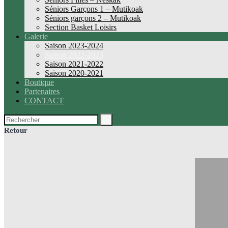
Séniors Garçons 1 – Mutikoak
Séniors garçons 2 – Mutikoak
Section Basket Loisirs
Galerie
Saison 2023-2024
Saison 2022-2023
Saison 2021-2022
Saison 2020-2021
Boutique
Partenaires
CONTACT
Rechercher :
Retour