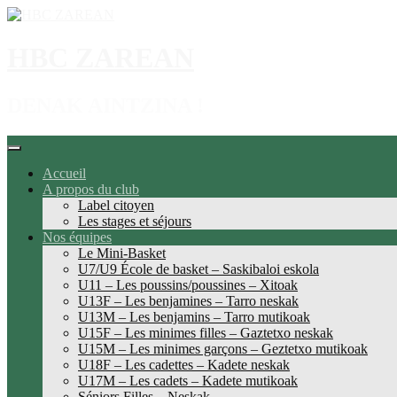
Aller
au
contenu
HBC ZAREAN
DENAK AINTZINA !
Accueil
A propos du club
Label citoyen
Les stages et séjours
Nos équipes
Le Mini-Basket
U7/U9 École de basket – Saskibaloi eskola
U11 – Les poussins/poussines – Xitoak
U13F – Les benjamines – Tarro neskak
U13M – Les benjamins – Tarro mutikoak
U15F – Les minimes filles – Gaztetxo neskak
U15M – Les minimes garçons – Geztetxo mutikoak
U18F – Les cadettes – Kadete neskak
U17M – Les cadets – Kadete mutikoak
Séniors Filles – Neskak