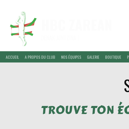
HBC ZAREAN
DENAK AINTZINA !
ACCUEIL
A PROPOS DU CLUB
NOS ÉQUIPES
GALERIE
BOUTIQUE
P
TROUVE TON É