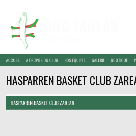
Aller
au
contenu
HBC ZAREAN
DENAK AINTZINA !
ACCUEIL
A PROPOS DU CLUB
NOS ÉQUIPES
GALERIE
BOUTIQUE
P
HASPARREN BASKET CLUB ZARE
HASPARREN BASKET CLUB ZAREAN