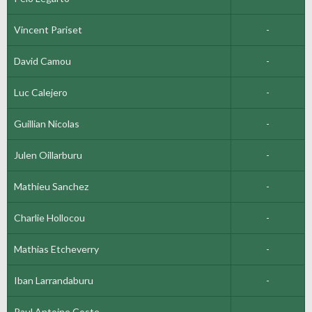
Vincent Pariset
-
David Camou
-
Luc Calejero
-
Guillian Nicolas
-
Julen Oillarburu
-
Mathieu Sanchez
-
Charlie Hollocou
-
Mathias Etcheverry
-
Iban Larrandaburu
-
Paul Antoine Coste
-