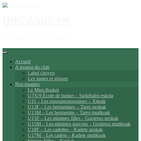
Aller
au
contenu
HBC ZAREAN
DENAK AINTZINA !
Accueil
A propos du club
Label citoyen
Les stages et séjours
Nos équipes
Le Mini-Basket
U7/U9 École de basket – Saskibaloi eskola
U11 – Les poussins/poussines – Xitoak
U13F – Les benjamines – Tarro neskak
U13M – Les benjamins – Tarro mutikoak
U15F – Les minimes filles – Gaztetxo neskak
U15M – Les minimes garçons – Geztetxo mutikoak
U18F – Les cadettes – Kadete neskak
U17M – Les cadets – Kadete mutikoak
Séniors Filles – Neskak