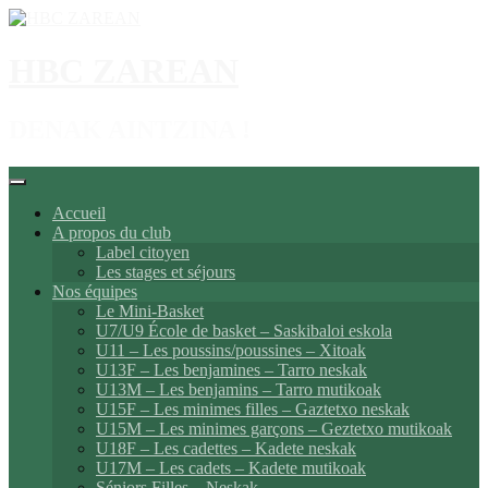
Aller
au
contenu
HBC ZAREAN
DENAK AINTZINA !
Accueil
A propos du club
Label citoyen
Les stages et séjours
Nos équipes
Le Mini-Basket
U7/U9 École de basket – Saskibaloi eskola
U11 – Les poussins/poussines – Xitoak
U13F – Les benjamines – Tarro neskak
U13M – Les benjamins – Tarro mutikoak
U15F – Les minimes filles – Gaztetxo neskak
U15M – Les minimes garçons – Geztetxo mutikoak
U18F – Les cadettes – Kadete neskak
U17M – Les cadets – Kadete mutikoak
Séniors Filles – Neskak