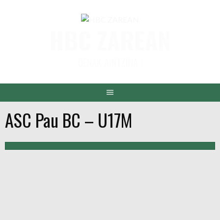
Aller
au
HBC ZAREAN
contenu
DENAK AINTZINA !
ASC Pau BC – U17M