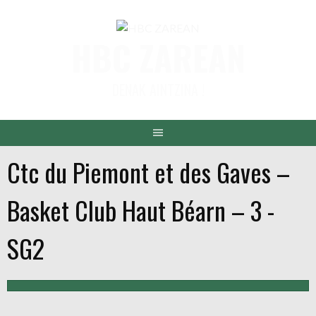
Aller
au
HBC ZAREAN
contenu
DENAK AINTZINA !
Ctc du Piemont et des Gaves –
Basket Club Haut Béarn – 3 -
SG2