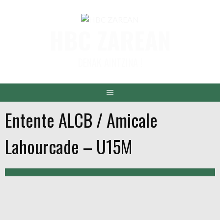
Aller
au
HBC ZAREAN
contenu
DENAK AINTZINA !
Entente ALCB / Amicale
Lahourcade – U15M