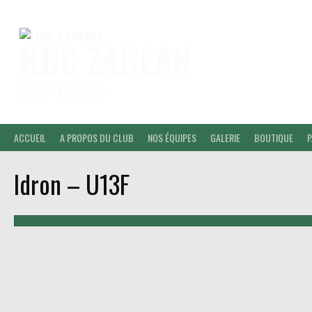
Aller
au
contenu
HBC ZAREAN
DENAK AINTZINA !
ACCUEIL
A PROPOS DU CLUB
NOS ÉQUIPES
GALERIE
BOUTIQUE
P
Idron – U13F