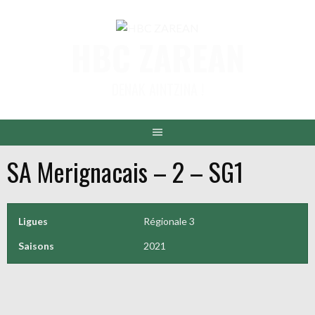
Aller
au
HBC ZAREAN
contenu
DENAK AINTZINA !
SA Merignacais – 2 – SG1
Ligues
Régionale 3
Saisons
2021