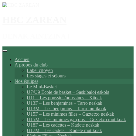
Aller
au
contenu
HBC ZAREAN
DENAK AINTZINA !
Accueil
A propos du club
Label citoyen
Les stages et séjours
Nos équipes
Le Mini-Basket
U7/U9 École de basket – Saskibaloi eskola
U11 – Les poussins/poussines – Xitoak
U13F – Les benjamines – Tarro neskak
U13M – Les benjamins – Tarro mutikoak
U15F – Les minimes filles – Gaztetxo neskak
U15M – Les minimes garçons – Geztetxo mutikoak
U18F – Les cadettes – Kadete neskak
U17M – Les cadets – Kadete mutikoak
Séniors Filles – Neskak