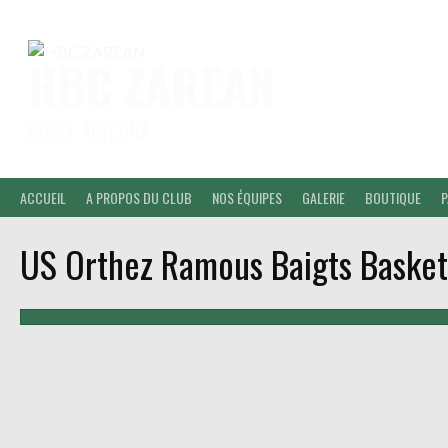
Aller
au
contenu
HBC ZAREAN
DENAK AINTZINA !
ACCUEIL
A PROPOS DU CLUB
NOS ÉQUIPES
GALERIE
BOUTIQUE
P
US Orthez Ramous Baigts Basket