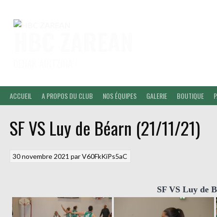
Aller
au
contenu
HBC ZAREAN
DENAK AINTZINA !
ACCUEIL
A PROPOS DU CLUB
NOS ÉQUIPES
GALERIE
BOUTIQUE
P
SF VS Luy de Béarn (21/11/21)
30 novembre 2021
par
V60FkKiPs5aC
SF VS Luy de Bé