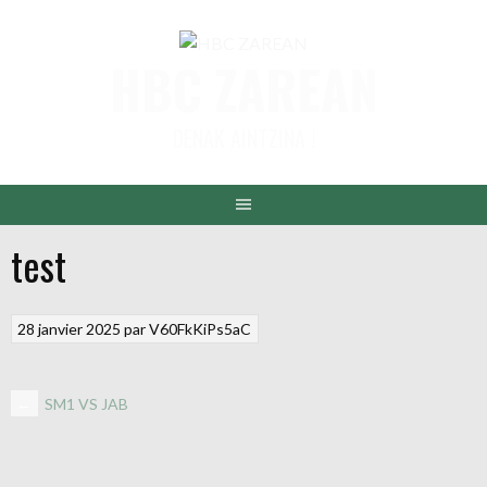
Aller
au
HBC ZAREAN
contenu
DENAK AINTZINA !
test
28 janvier 2025
par
V60FkKiPs5aC
NAVIGATION
←
SM1 VS JAB
DES