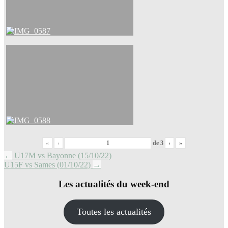
«
‹
de
3
›
»
Navigation
←
U17M vs Bayonne (15/10/22)
U15F vs Sames (01/10/22)
→
des
articles
Les actualités du week-end
Toutes les actualités