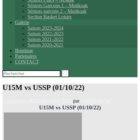
Séniors Garçons 1 – Mutikoak
Séniors garçons 2 – Mutikoak
Section Basket Loisirs
Galerie
Saison 2023-2024
Saison 2022-2023
Saison 2021-2022
Saison 2020-2021
Boutique
Partenaires
CONTACT
Rechercher :
U15M vs USSP (01/10/22)
6 novembre 2022
6 novembre 2022
par
V60FkKiPs5aC
U15M vs USSP (01/10/22)