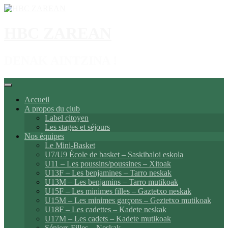
Aller
au
contenu
HBC ZAREAN
DENAK AINTZINA !
Accueil
A propos du club
Label citoyen
Les stages et séjours
Nos équipes
Le Mini-Basket
U7/U9 École de basket – Saskibaloi eskola
U11 – Les poussins/poussines – Xitoak
U13F – Les benjamines – Tarro neskak
U13M – Les benjamins – Tarro mutikoak
U15F – Les minimes filles – Gaztetxo neskak
U15M – Les minimes garçons – Geztetxo mutikoak
U18F – Les cadettes – Kadete neskak
U17M – Les cadets – Kadete mutikoak
Séniors Filles – Neskak