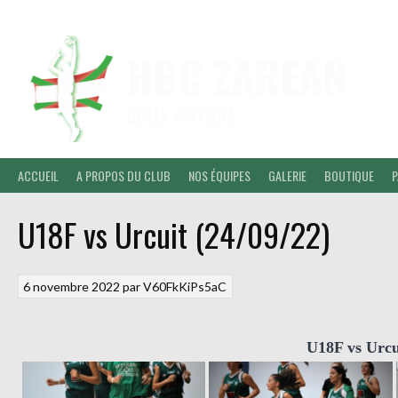
Aller
au
contenu
HBC ZAREAN
DENAK AINTZINA !
ACCUEIL
A PROPOS DU CLUB
NOS ÉQUIPES
GALERIE
BOUTIQUE
P
U18F vs Urcuit (24/09/22)
6 novembre 2022
par
V60FkKiPs5aC
U18F vs Urcui