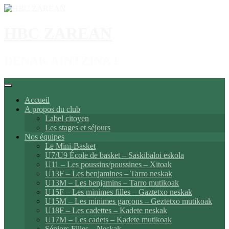
Aller
au
contenu
HBC ZAREAN
DENAK AINTZINA !
Accueil
A propos du club
Label citoyen
Les stages et séjours
Nos équipes
Le Mini-Basket
U7/U9 École de basket – Saskibaloi eskola
U11 – Les poussins/poussines – Xitoak
U13F – Les benjamines – Tarro neskak
U13M – Les benjamins – Tarro mutikoak
U15F – Les minimes filles – Gaztetxo neskak
U15M – Les minimes garçons – Geztetxo mutikoak
U18F – Les cadettes – Kadete neskak
U17M – Les cadets – Kadete mutikoak
Séniors Filles – Neskak