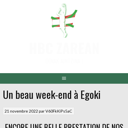
Aller
au
contenu
HBC ZAREAN
DENAK AINTZINA !
Un beau week-end à Egoki
21 novembre 2022
par
V60FkKiPs5aC
ENCORE UNE BELLE PRESTATION DE NOS