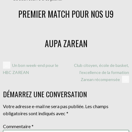
PREMIER MATCH POUR NOS U9
AUPA ZAREAN
NAVIGATION
←
Un bon week-end pour le
Club citoyen, école de basket,
l’excellence de la formation
HBC ZAREAN
Zarean récompensée
→
DES
DÉMARREZ UNE CONVERSATION
ARTICLES
Votre adresse e-mail ne sera pas publiée.
Les champs
obligatoires sont indiqués avec
*
Commentaire
*