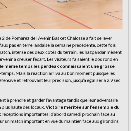
e 2 de Pomarez de l’Avenir Basket Chalosse a fait se lever
faux pas en terre landaise la semaine précédente, cette fois
atch, intense des deux côtés du terrain, les hazpandar mènent
enir à creuser l’écart. Les visiteurs faisaient le dos rond en
 le même temps les perdeak connaissaient une grosse
rt-temps. Mais la réaction arriva au bon moment puisque les
fensive et retrouvant leur précision, jusqu’à égaliser à 2.9 sec
ent à prendre et garder l’avantage tandis que leur adversaire
en plus haute des locaux.
Victoire méritée sur l’ensemble du
x réceptions importantes: d’abord samedi prochain face au
pour un match important en vue du maintien face aux girondins