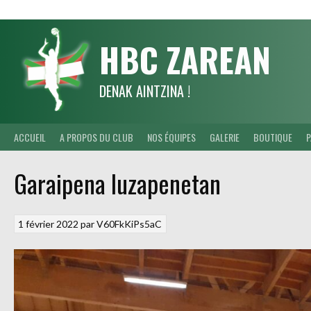
Aller
au
contenu
HBC ZAREAN
DENAK AINTZINA !
ACCUEIL
A PROPOS DU CLUB
NOS ÉQUIPES
GALERIE
BOUTIQUE
P
Garaipena luzapenetan
1 février 2022
par
V60FkKiPs5aC